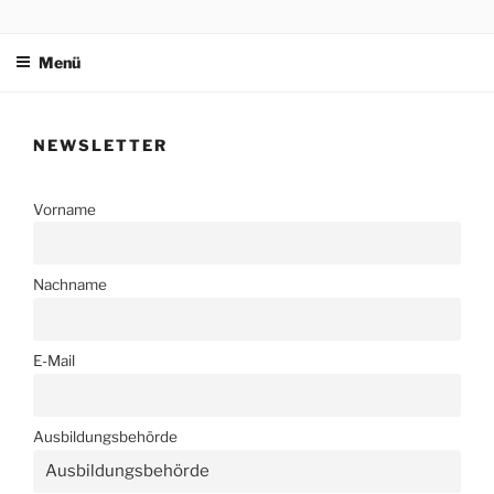
Zum
BUNDESVERBAND DES
Inhalt
TECHNISCHEN
Menü
springen
REFERENDARIATS
NEWSLETTER
Vorname
Nachname
E-Mail
Ausbildungsbehörde